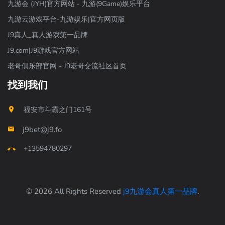
九游会 (JYH)官方网站 - 九游(9Game)娱乐平台
九游云游戏平台-九游娱乐|官方网页版
J9真人_真人游戏第一品牌
J9.com|J9游戏官方网站
老哥俱乐部官网 - J9老哥交流社区首页
找到我们
福安市斗霸之门161号
j9bet@j9.fo
+13594780297
© 2026 All Rights Reserved
j9九游会真人第一品牌
.