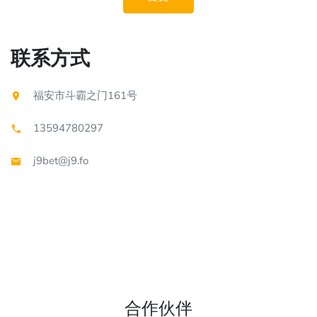
联系方式
福安市斗霸之门161号
13594780297
j9bet@j9.fo
合作伙伴