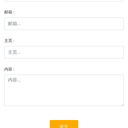
邮箱 :
主页 :
内容 :