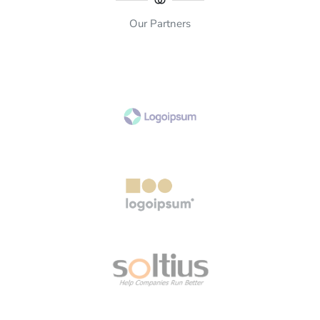
Our Partners