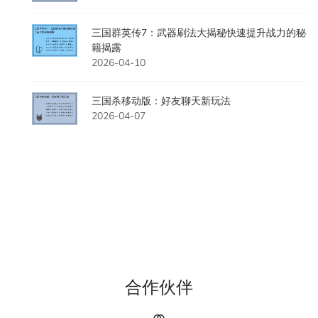
三国群英传7：武器刷法大揭秘快速提升战力的秘
籍揭露
2026-04-10
三国杀移动版：好友聊天新玩法
2026-04-07
合作伙伴