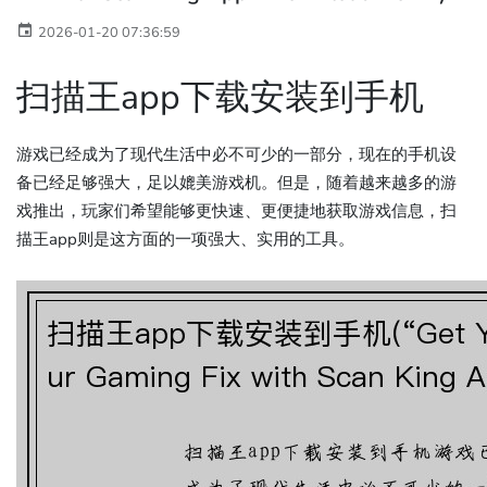
2026-01-20 07:36:59
扫描王app下载安装到手机
游戏已经成为了现代生活中必不可少的一部分，现在的手机设
备已经足够强大，足以媲美游戏机。但是，随着越来越多的游
戏推出，玩家们希望能够更快速、更便捷地获取游戏信息，扫
描王app则是这方面的一项强大、实用的工具。