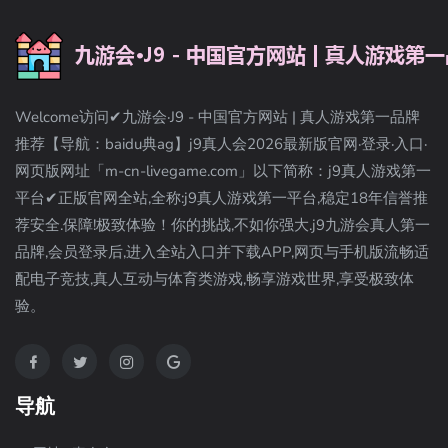
Welcome访问✔九游会·J9 - 中国官方网站 | 真人游戏第一品牌
推荐【导航：baidu典ag】j9真人会2026最新版官网·登录·入口·
网页版网址「m-cn-livegame.com」以下简称：j9真人游戏第一
平台✔正版官网全站,全称:j9真人游戏第一平台,稳定18年信誉推
荐安全.保障!极致体验！你的挑战,不如你强大.j9九游会真人第一
品牌,会员登录后,进入全站入口并下载APP,网页与手机版流畅适
配电子竞技,真人互动与体育类游戏,畅享游戏世界,享受极致体
验。
导航