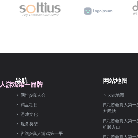
导航
网站地图
网址j9真人会
xml地图
精品项目
j9九游会真人第一
方网站
游戏文化
j9九游会真人第一
服务类型
机版入口
咨询j9真人游戏第一平
j9九游会真人第一