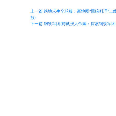
上一篇
绝地求生全球服：新地图“黑暗料理”上
放)
下一篇
钢铁军团(铸就强大帝国：探索钢铁军团