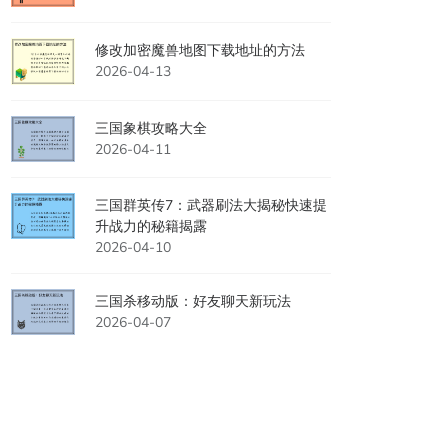
修改加密魔兽地图下载地址的方法
2026-04-13
三国象棋攻略大全
2026-04-11
三国群英传7：武器刷法大揭秘快速提
升战力的秘籍揭露
2026-04-10
三国杀移动版：好友聊天新玩法
2026-04-07