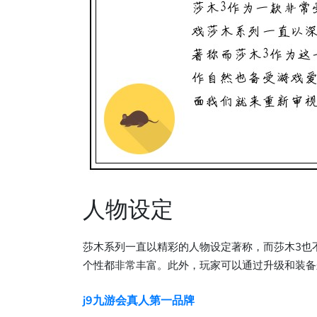
人物设定
莎木系列一直以精彩的人物设定著称，而莎木3也
个性都非常丰富。此外，玩家可以通过升级和装备
j9九游会真人第一品牌