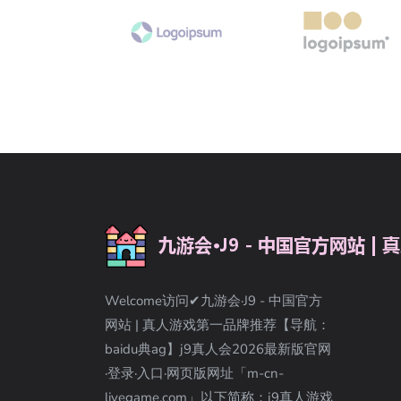
Welcome访问✔九游会·J9 - 中国官方
网站 | 真人游戏第一品牌推荐【导航：
baidu典ag】j9真人会2026最新版官网
·登录·入口·网页版网址「m-cn-
livegame.com」以下简称：j9真人游戏