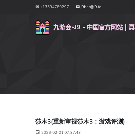
+13594780297
j9bet@j9.fo
莎木3(重新审视莎木3：游戏评测)
2026-02-01 07:37:43