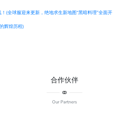
线！(全球服迎来更新，绝地求生新地图“黑暗料理”全面开
的辉煌历程)
合作伙伴
Our Partners