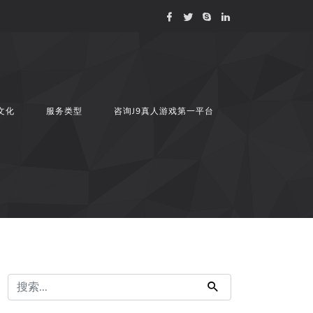
文化
服务类型
咨询J9真人游戏第一平台