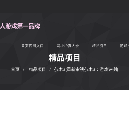
首页官网入口
网址J9真人会
精品项目
游戏
精品项目
首页
精品项目
莎木3(重新审视莎木3：游戏评测)