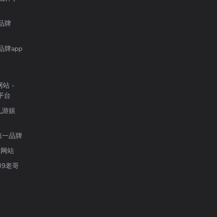
品牌
品牌app
网站 -
乐平台
九游娱
第一品牌
官方网站
J9老哥