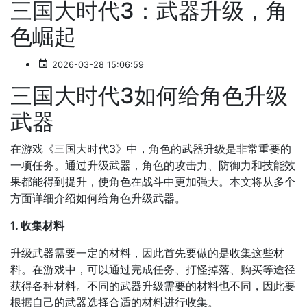
三国大时代3：武器升级，角
色崛起
2026-03-28 15:06:59
三国大时代3如何给角色升级
武器
在游戏《三国大时代3》中，角色的武器升级是非常重要的
一项任务。通过升级武器，角色的攻击力、防御力和技能效
果都能得到提升，使角色在战斗中更加强大。本文将从多个
方面详细介绍如何给角色升级武器。
1. 收集材料
升级武器需要一定的材料，因此首先要做的是收集这些材
料。在游戏中，可以通过完成任务、打怪掉落、购买等途径
获得各种材料。不同的武器升级需要的材料也不同，因此要
根据自己的武器选择合适的材料进行收集。