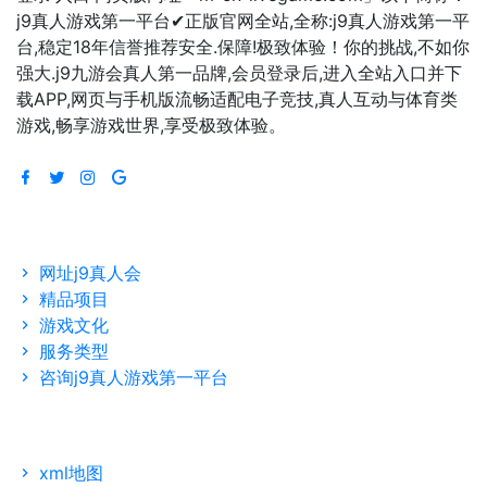
j9真人游戏第一平台✔正版官网全站,全称:j9真人游戏第一平
台,稳定18年信誉推荐安全.保障!极致体验！你的挑战,不如你
强大.j9九游会真人第一品牌,会员登录后,进入全站入口并下
载APP,网页与手机版流畅适配电子竞技,真人互动与体育类
游戏,畅享游戏世界,享受极致体验。
导航
网址j9真人会
精品项目
游戏文化
服务类型
咨询j9真人游戏第一平台
网站地图
xml地图