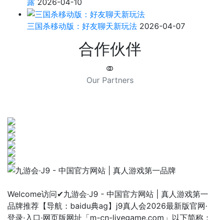
露
2026-04-10
三国杀移动版：好友聊天新玩法
2026-04-07
合作伙伴
Our Partners
Welcome访问✔九游会·J9 - 中国官方网站 | 真人游戏第一
品牌推荐【导航：baidu典ag】j9真人会2026最新版官网·
登录·入口·网页版网址「m-cn-livegame.com」以下简称：